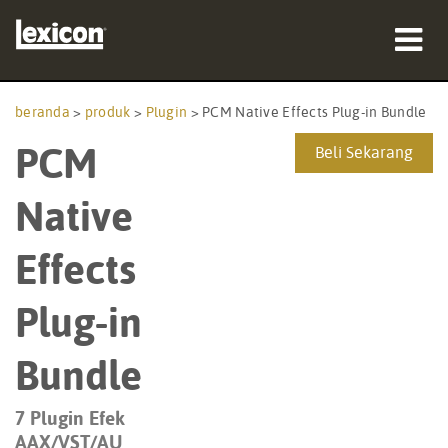
produk
beranda
>
produk
>
Plugin
>
PCM Native Effects Plug-in Bundle
PCM
tempat membeli
Beli Sekarang
profesional
Native
Studi Kasus
Effects
pelatihan
Plug-in
dukungan
Bundle
7 Plugin Efek
Bahasa/Wilayah
AAX/VST/AU