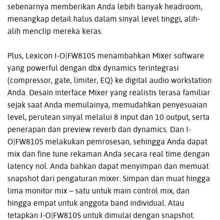
sebenarnya memberikan Anda lebih banyak headroom,
menangkap detail halus dalam sinyal level tinggi, alih-
alih menclip mereka keras.
Plus, Lexicon I-O|FW810S menambahkan Mixer software
yang powerful dengan dbx dynamics terintegrasi
(compressor, gate, limiter, EQ) ke digital audio workstation
Anda. Desain interface Mixer yang realistis terasa familiar
sejak saat Anda memulainya, memudahkan penyesuaian
level, perutean sinyal melalui 8 input dan 10 output, serta
penerapan dan preview reverb dan dynamics. Dan I-
O|FW810S melakukan pemrosesan, sehingga Anda dapat
mix dan fine tune rekaman Anda secara real time dengan
latency nol. Anda bahkan dapat menyimpan dan memuat
snapshot dari pengaturan mixer. Simpan dan muat hingga
lima monitor mix – satu untuk main control mix, dan
hingga empat untuk anggota band individual. Atau
tetapkan I-O|FW810S untuk dimulai dengan snapshot.