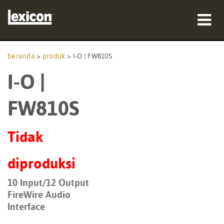
produk
beranda
>
produk
>
I-O | FW810S
I-O |
tempat membeli
profesional
FW810S
Studi Kasus
Tidak
pelatihan
diproduksi
dukungan
10 Input/12 Output
FireWire Audio
Interface
Bahasa/Wilayah