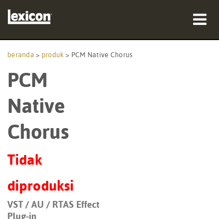
produk
beranda
>
produk
>
PCM Native Chorus
PCM
tempat membeli
profesional
Native
Studi Kasus
Chorus
pelatihan
Tidak
dukungan
diproduksi
VST / AU / RTAS Effect
Bahasa/Wilayah
Plug-in