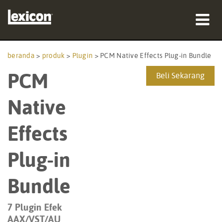
produk
beranda
>
produk
>
Plugin
>
PCM Native Effects Plug-in Bundle
PCM
tempat membeli
Beli Sekarang
profesional
Native
Studi Kasus
Effects
pelatihan
Plug-in
dukungan
Bundle
7 Plugin Efek
Bahasa/Wilayah
AAX/VST/AU