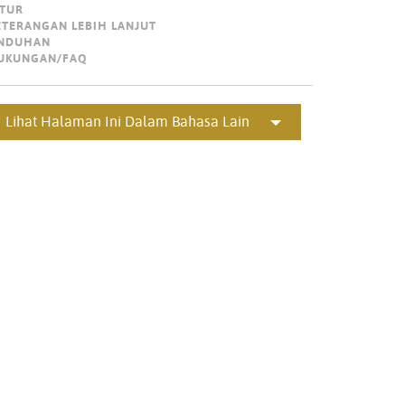
ITUR
Portuguê
ETERANGAN LEBIH LANJUT
NDUHAN
عربي
UKUNGAN/FAQ
Ελληνι
עברית
Lihat Halaman Ini Dalam Bahasa Lain
हिन्दी
Bahasa I
Italiano
ខ្មែរ
Polski
Svenska
ภาษาไทย