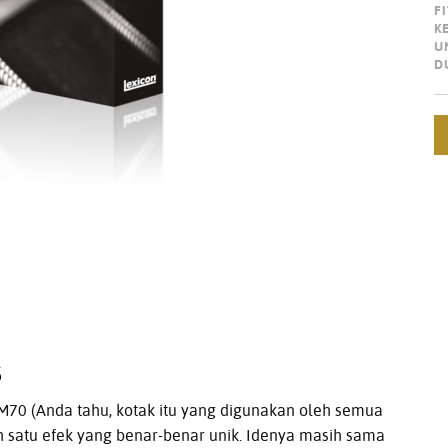
F
K
U
D
S
70 (Anda tahu, kotak itu yang digunakan oleh semua
lah satu efek yang benar-benar unik. Idenya masih sama