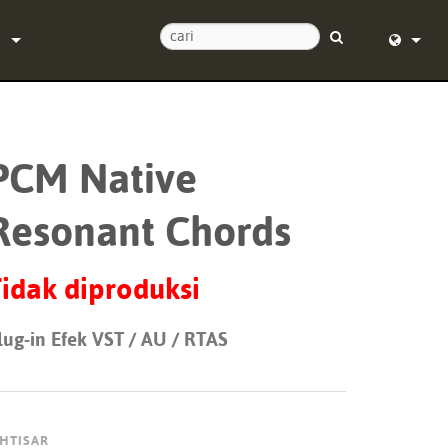
n
Kami
English (
tuan 24/7
Deutsch
PCM Native
t lunak
Español
Resonant Chords
Français
Dansk
idak diproduksi
中文
lug-in Efek VST / AU / RTAS
i produk
日本語
Nederlan
한국어
KHTISAR