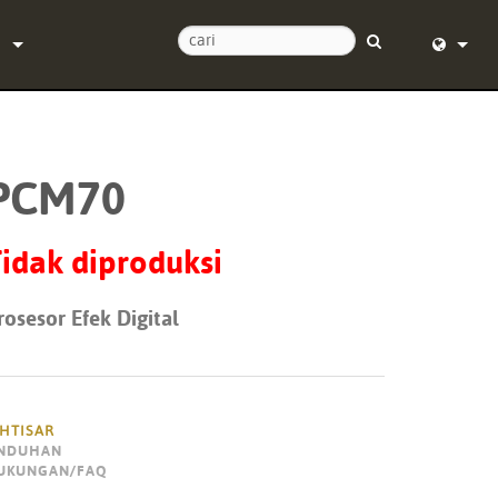
n
Kami
English (
tuan 24/7
Deutsch
PCM70
t lunak
Español
Français
idak diproduksi
Dansk
rosesor Efek Digital
中文
i produk
日本語
Nederlan
KHTISAR
NDUHAN
한국어
UKUNGAN/FAQ