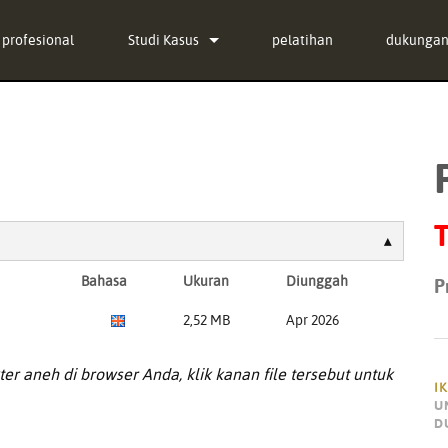
profesional
Studi Kasus
pelatihan
dukunga
berita
Hubungi 
in Bundle
Pusat Ban
-in Bundle
perangka
in Bundle
firmware
T
Unduhan
Bahasa
Ukuran
Diunggah
P
Garansi
2,52 MB
Apr 2026
registras
er aneh di browser Anda, klik kanan file tersebut untuk
Layanan
I
U
D