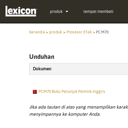
produk
tempat membeli
Plugin
PCM Total Bundle
beranda
>
produk
>
Prosesor Efek
>
PCM70
Prosesor Efek
PCM Native Reverb Plug-
PCM92
Bioskop
PCM Native Effects Plug
PCM96
QLI-32
Unduhan
Produk Tidak Diproduksi
LXP Native Reverb Plug-
PCM96 Surround
BOB-32
Dokumen
MPX Native Reverb
PCM96 Surround (digital)
PCM70 Buku Petunjuk Pemilik-Inggris
Jika ada tautan di atas yang menampilkan karakt
menyimpannya ke komputer Anda.