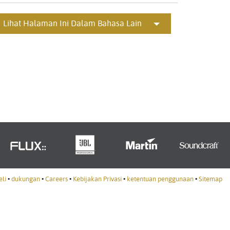
Portuguê
Lihat Halaman Ini Dalam Bahasa Lain
عربي
Ελληνι
עברית
हिन्दी
Bahasa I
Italiano
ខ្មែរ
Polski
li
•
dukungan
•
Careers
•
Kebijakan Privasi
•
ketentuan penggunaan
•
Sitemap
Svenska
ภาษาไทย