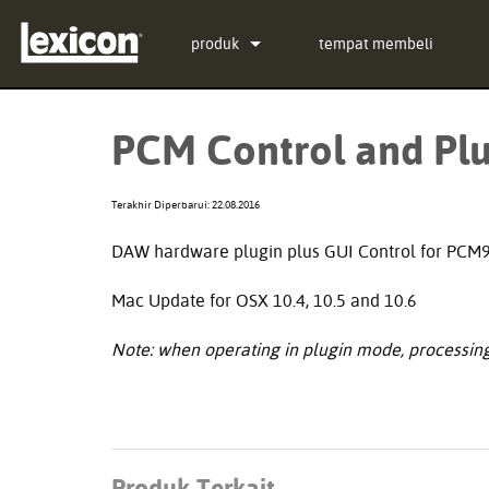
produk
tempat membeli
Plugin
PCM Total Bundle
PCM Control and Plug
Prosesor Efek
PCM Native Reverb Plug-
PCM92
Bioskop
PCM Native Effects Plug
PCM96
QLI-32
Terakhir Diperbarui: 22.08.2016
Produk Tidak Diproduksi
LXP Native Reverb Plug-
PCM96 Surround
BOB-32
DAW hardware plugin plus GUI Control for PC
MPX Native Reverb
PCM96 Surround (digital)
Mac Update for OSX 10.4, 10.5 and 10.6
Note: when operating in plugin mode, processing i
Produk Terkait