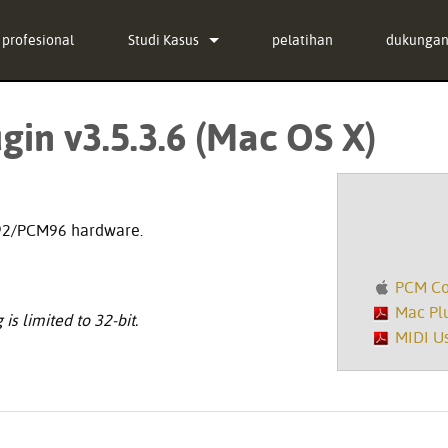
profesional
Studi Kasus
pelatihan
dukunga
berita
Hubungi 
in v3.5.3.6 (Mac OS X)
in Bundle
Pusat Ban
-in Bundle
perangka
in Bundle
firmware
M92/PCM96 hardware.
Unduhan
PCM Con
Garansi
Mac Pl
s limited to 32-bit.
MIDI U
registras
Layanan