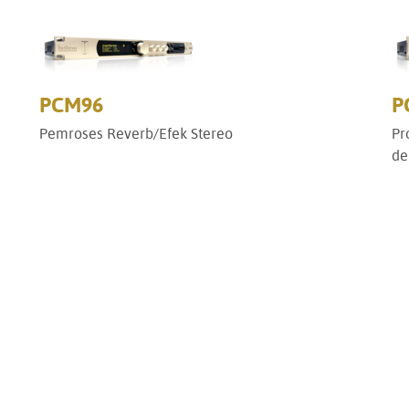
PCM96
P
Pemroses Reverb/Efek Stereo
Pr
de