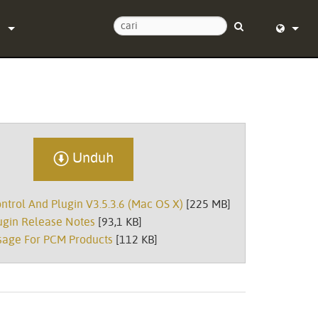
n
Kami
English (
tuan 24/7
Deutsch
t lunak
Español
Unduh
Français
Dansk
trol And Plugin V3.5.3.6 (Mac OS X)
[225 MB]
中文
ugin Release Notes
[93,1 KB]
sage For PCM Products
[112 KB]
i produk
日本語
Nederlan
한국어