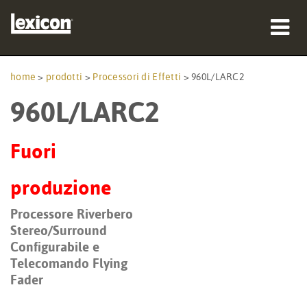
prodotti
home
>
prodotti
>
Processori di Effetti
>
960L/LARC2
960L/LARC2
dove acquistare
professionisti
Fuori
Casi di studio
produzione
formazione
Processore Riverbero
Stereo/Surround
supporto
Configurabile e
Telecomando Flying
Fader
Lingua/Regione