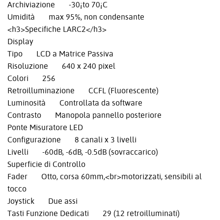
Archiviazione -30¡to 70¡C
Umidità max 95%, non condensante
<h3>Specifiche LARC2</h3>
Display
Tipo LCD a Matrice Passiva
Risoluzione 640 x 240 pixel
Colori 256
Retroilluminazione CCFL (Fluorescente)
Luminosità Controllata da software
Contrasto Manopola pannello posteriore
Ponte Misuratore LED
Configurazione 8 canali x 3 livelli
Livelli -60dB, -6dB, -0.5dB (sovraccarico)
Superficie di Controllo
Fader Otto, corsa 60mm,<br>motorizzati, sensibili al
tocco
Joystick Due assi
Tasti Funzione Dedicati 29 (12 retroilluminati)