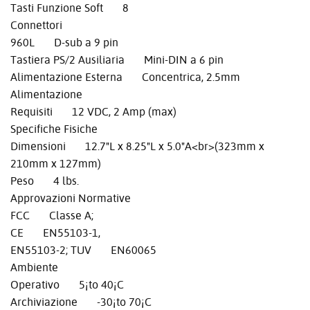
Tasti Funzione Soft 8
Connettori
960L D-sub a 9 pin
Tastiera PS/2 Ausiliaria Mini-DIN a 6 pin
Alimentazione Esterna Concentrica, 2.5mm
Alimentazione
Requisiti 12 VDC, 2 Amp (max)
Specifiche Fisiche
Dimensioni 12.7"L x 8.25"L x 5.0"A<br>(323mm x
210mm x 127mm)
Peso 4 lbs.
Approvazioni Normative
FCC Classe A;
CE EN55103-1,
EN55103-2; TUV EN60065
Ambiente
Operativo 5¡to 40¡C
Archiviazione -30¡to 70¡C