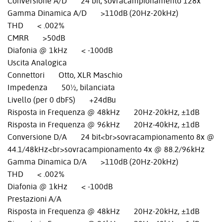
Conversione A/D 24 bit, sovracampionamento 128x
Gamma Dinamica A/D >110dB (20Hz-20kHz)
THD < .002%
CMRR >50dB
Diafonia @ 1kHz < -100dB
Uscita Analogica
Connettori Otto, XLR Maschio
Impedenza 50½, bilanciata
Livello (per 0 dbFS) +24dBu
Risposta in Frequenza @ 48kHz 20Hz-20kHz, ±1dB
Risposta in Frequenza @ 96kHz 20Hz-40kHz, ±1dB
Conversione D/A 24 bit<br>sovracampionamento 8x @
44.1/48kHz<br>sovracampionamento 4x @ 88.2/96kHz
Gamma Dinamica D/A >110dB (20Hz-20kHz)
THD < .002%
Diafonia @ 1kHz < -100dB
Prestazioni A/A
Risposta in Frequenza @ 48kHz 20Hz-20kHz, ±1dB