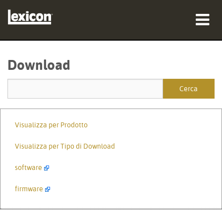
prodotti
Download
dove acquistare
professionisti
Casi di studio
Visualizza per Prodotto
formazione
Visualizza per Tipo di Download
supporto
software
firmware
Lingua/Regione