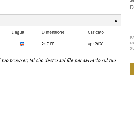
S
D
Lingua
Dimensione
Caricato
P
D
24,7 KB
apr 2026
S
tuo browser, fai clic destro sul file per salvarlo sul tuo