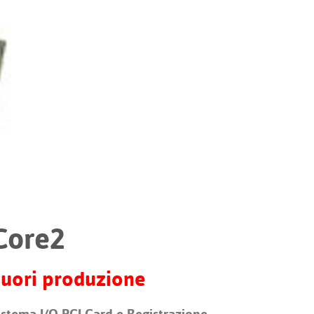
Portuguê
عربي
Ελληνι
עברית
हिन्दी
Bahasa I
Italiano
ខ្មែរ
Core2
Polski
Svenska
uori produzione
ภาษาไทย