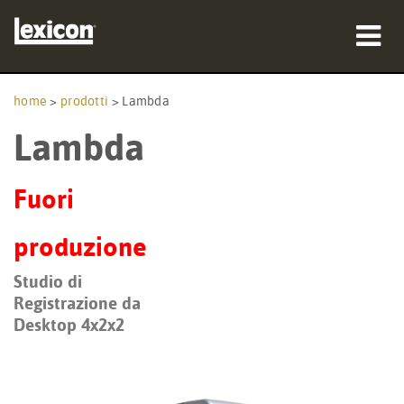
prodotti
home
>
prodotti
>
Lambda
Lambda
dove acquistare
professionisti
Fuori
Casi di studio
produzione
formazione
Studio di
Registrazione da
supporto
Desktop 4x2x2
Lingua/Regione