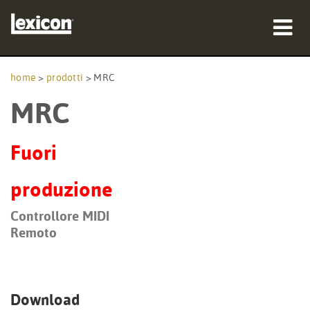
prodotti
home
>
prodotti
>
MRC
MRC
dove acquistare
professionisti
Fuori
Casi di studio
produzione
formazione
Controllore MIDI
Remoto
supporto
Download
Lingua/Regione