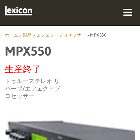
製品
ホーム
>
製品
>
エフェクトプロセッサー
>
MPX550
MPX550
購入先
プロフェッショナル
生産終了
導入事例
トゥルーステレオ リ
バーブ/エフェクトプ
トレーニング
ロセッサー
サポート
言語/地域