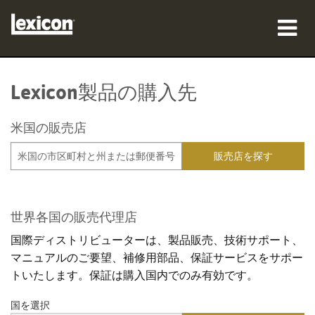
製品
Lexicon製品の購入先
購入先
米国の販売店
プロフェッショナル
導入事例
トレーニング
世界各国の販売代理店
サポート
国際ディストリビューターは、製品販売、技術サポート、
マニュアルのご要望、補修用部品、保証サービスをサポー
トいたします。保証は購入国内でのみ有効です。
国を選択
言語/地域