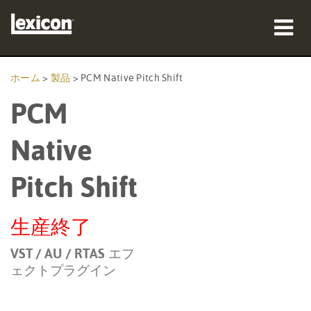
製品
ホーム
>
製品
>
PCM Native Pitch Shift
PCM
購入先
プロフェッショナル
Native
導入事例
Pitch Shift
トレーニング
生産終了
サポート
VST / AU / RTAS エフ
ェクトプラグイン
言語/地域