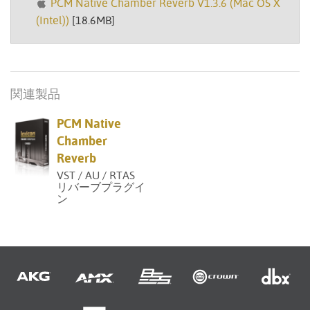
PCM Native Chamber Reverb V1.3.6 (Mac OS X
(Intel))
[18.6MB]
関連製品
PCM Native
Chamber
Reverb
VST / AU / RTAS
リバーブプラグイ
ン