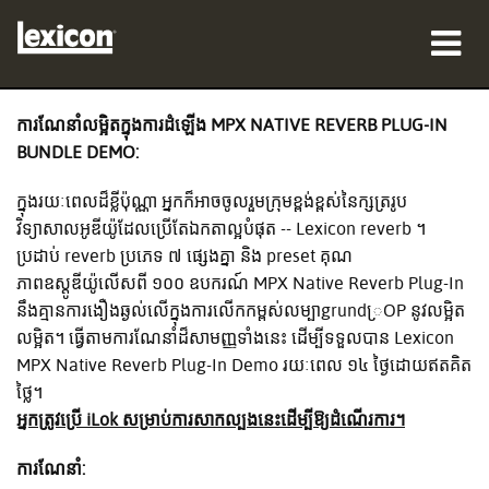
ផលិតផល
ការណែនាំលម្អិតក្នុងការដំឡើង MPX NATIVE REVERB PLUG-IN
BUNDLE DEMO:
កន្លែងទិញ
ក្នុងរយៈពេលដ៏ខ្លីប៉ុណ្ណា អ្នកក៏អាចចូលរួមក្រុមខ្ពង់ខ្ពស់នៃក្សត្ររូប
អ្នកជំនាញ
វិទ្យាសាលអូឌីយ៉ូដែលប្រើតែឯកតាល្អបំផុត -- Lexicon reverb ។
ប្រដាប់ reverb ប្រភេទ ៧ ផ្សេងគ្នា និង preset គុណ
ករណីសិក្សា
ភាពឧស្ដូឌីយ៉ូលើសពី ១០០ ឧបករណ៍ MPX Native Reverb Plug-In
នឹងគ្មានការងឿងឆ្ងល់លើក្នុងការលើកកម្ពស់លម្បាgrund្រOP នូវលម្អិត
បណ្ដុះបណ្ដាល
លម្អិត។ ធ្វើតាមការណែនាំដ៏សាមញ្ញទាំងនេះ ដើម្បីទទួលបាន Lexicon
MPX Native Reverb Plug-In Demo រយៈពេល ១៤ ថ្ងៃដោយឥតគិត
ការគាំទ្រ
ថ្លៃ។
អ្នកត្រូវប្រើ iLok សម្រាប់ការសាកល្បងនេះដើម្បីឱ្យដំណើរការ។
ការណែនាំ:
ភាសា/តំបន់