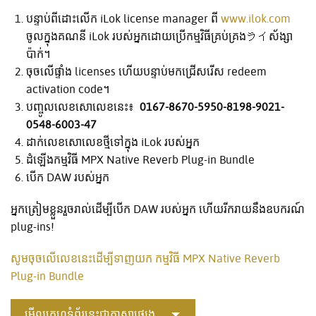
បន្ទាប់ពីដោះលើក iLok license manager ពី
www.ilok.com
ចូលក្នុងគណនី iLok របស់អ្នកដោយប្រើកម្មវិធីគ្រប់គ្រងライស័ង្សា
ប៉ាក់។
ចុចលើផ្ទាំង licenses ហើយបន្ទាប់មកជ្រើសរើស redeem
activation code។
បញ្ចូលលេខសោលេខនេះ៖
0167-8670-5950-8198-9021-
0548-6003-47
ដាក់លេខសោលេខថ្មីទៅក្នុង iLok របស់អ្នក
ដំឡើងកម្មវិធី MPX Native Reverb Plug-in Bundle
បើក DAW របស់អ្នក
អ្នកត្រៀមខ្លួនរួចរាល់ដើម្បីបើក DAW របស់អ្នក ហើយរីករាយនឹងឧបករណ៍
plug-ins!
សូមចុចលើលេខនេះដើម្បីទាញយក កម្មវិធី MPX Native Reverb
Plug-in Bundle
មើលគេហទំព័រនេះជាភាសាផ្សេង