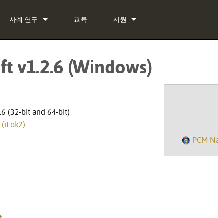
사례 연구
교육
지원
뉴스
문의하기
ft v1.2.6 (Windows)
 Bundle
상시 지원 센터
 Bundle
소프트웨어
Bundle
펌웨어
6 (32-bit and 64-bit)
™
(iLok2)
다운로드
PCM Nat
보증
제품 등록
서비스
t