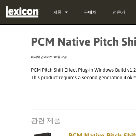
제품
구매처
전문가
플러그인
PCM Total Bundle
PCM Native Pitch Shi
이펙트 프로세서
PCM Native Reverb Plug-in
PCM92
시네마
PCM Native Effects Plug-in
PCM96
QLI-32
마지막 업데이트: 08월 22일
단종된 제품
LXP Native Reverb Plug-in 
PCM96 Surround
BOB-32
PCM Pitch Shift Effect Plug-in Windows Build v1.2.
This product requires a second generation iLok
MPX Native Reverb
PCM96 Surround (digital)
관련 제품
PCM Native Pitch Shif