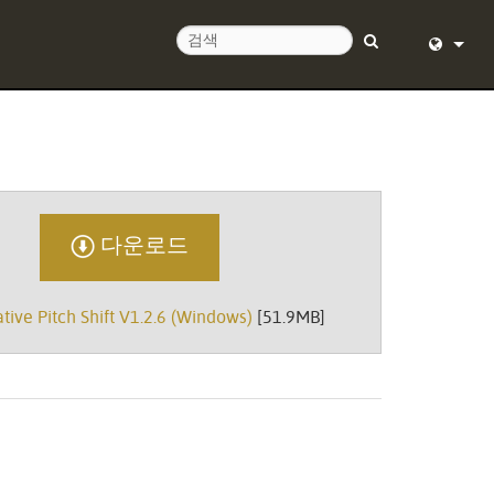
English (
Deutsch
Español
다운로드
Français
Dansk
ive Pitch Shift V1.2.6 (Windows)
[51.9MB]
中文
日本語
Nederlan
한국어