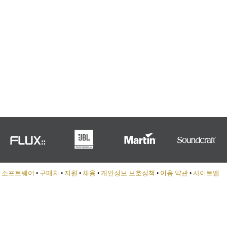
Portuguê
عربي
Ελληνι
עברית
हिन्दी
Bahasa I
Italiano
ខ្មែរ
Polski
•
소프트웨어
•
구매처
•
지원
•
채용
•
개인정보 보호정책
•
이용 약관
•
사이트맵
Svenska
ภาษาไทย