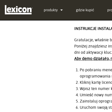
produkty
gdzie kupić
pr
Wtyczki
PCM Total Bundle
INSTRUKCJE INSTAL
Procesory Efektów
PCM Native Reverb Plu
PCM92
Gratulacje, właśnie 
Kino
PCM Native Effects Plu
PCM96
QLI-32
Poniżej znajdziesz i
dni od aktywacji kluc
Wycofane produkty
LXP Native Reverb Plu
PCM96 Surround
BOB-32
Aby demo działało, m
MPX Native Reverb
PCM96 Surround (digita
Po pobraniu mened
oprogramowania m
Kliknij kartę lic
Wpisz ten numer 
Umieść nowy nume
Zainstaluj oprog
Uruchom swoją s