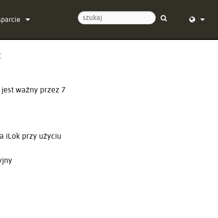
sparcie
ontaktuj się z nami
English (
:
entrum pomocy 24/7
Deutsch
programowanie
Español
 jest ważny przez 7
programowanie sprzętowe
Français
obrania
Dansk
a iLok przy użyciu
warancja
中文
yjny
jestracja produktu
日本語
rwis
Nederlan
한국어