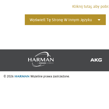
Kliknij tutaj, aby p
Wyświetl Tę Stronę W Innym Języku
© 2026
Wszelkie prawa zastrzeżone.