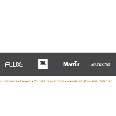
Portuguê
عربي
Ελληνι
עברית
हिन्दी
Bahasa I
Italiano
ខ្មែរ
ić
•
wsparcie
•
Careers
•
Polityka prywatności
•
warunki użytkowania
•
Sitemap
Polski
Svenska
ภาษาไทย