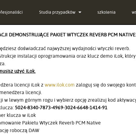
ofesjonaliści
Studia przypadków
szkolenia
w
aktualności
Sk
ACJI DEMONSTRUJĄCE PAKIET WTYCZEK REVERB PCM NATIVE
g-in Bundle
C
będziesz doświadczać najwyższej wydajności wtyczki reverb.
g-in Bundle
o
nstrukcje instalacji oprogramowania oraz klucz demo iLok, który
za.
g-in Bundle
o
usisz użyć iLok.
l)
P
żera licencji iLok z
www.ilok.com
zaloguj się do swojego kont
G
enedżera licencji.
encji w lewym górnym rogu i wybierz opcję zrealizuj kod aktywac
re
klucza:
5024-8340-7873-4969-3024-6648-1414-91
r klucza w iLok
Se
ramowanie Pakietu Wtyczek Reverb PCM Native
tację roboczą DAW