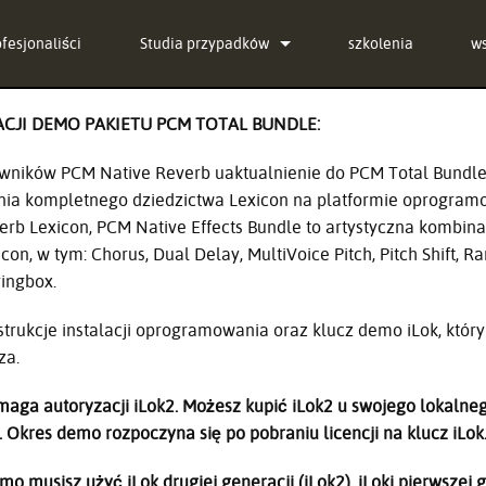
ofesjonaliści
Studia przypadków
szkolenia
w
aktualności
Sk
ACJI DEMO PAKIETU PCM TOTAL BUNDLE:
g-in Bundle
C
wników PCM Native Reverb uaktualnienie do PCM Total Bundle 
g-in Bundle
o
ia kompletnego dziedzictwa Lexicon na platformie oprogramo
verb Lexicon, PCM Native Effects Bundle to artystyczna kombin
g-in Bundle
o
on, w tym: Chorus, Dual Delay, MultiVoice Pitch, Pitch Shift, 
ringbox.
l)
P
G
nstrukcje instalacji oprogramowania oraz klucz demo iLok, który
za.
re
ga autoryzacji iLok2. Możesz kupić iLok2 u swojego lokalneg
Se
. Okres demo rozpoczyna się po pobraniu licencji na klucz iLok
o musisz użyć iLok drugiej generacji (iLok2). iLoki pierwszej 