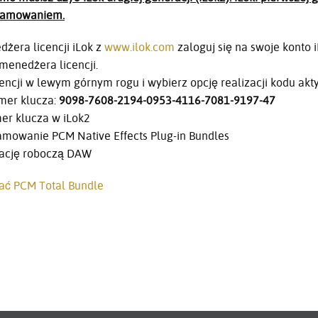
gramowaniem.
żera licencji iLok z
www.ilok.com
zaloguj się na swoje konto
enedżera licencji.
licencji w lewym górnym rogu i wybierz opcję realizacji kodu a
mer klucza:
9098-7608-2194-0953-4116-7081-9197-47
r klucza w iLok2
amowanie PCM Native Effects Plug-in Bundles
tację roboczą DAW
brać PCM Total Bundle