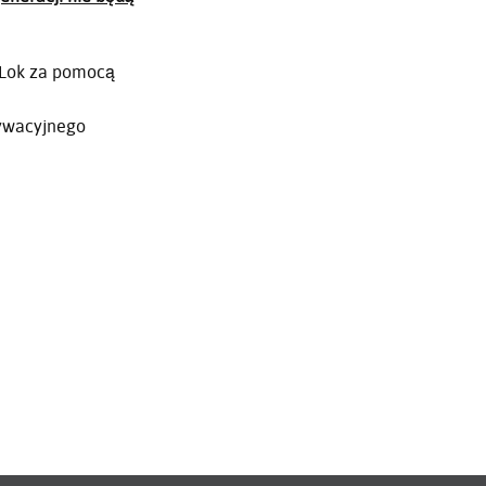
Portuguê
عربي
 iLok za pomocą
Ελληνι
ktywacyjnego
עברית
हिन्दी
Bahasa I
Italiano
ខ្មែរ
Polski
Svenska
ภาษาไทย