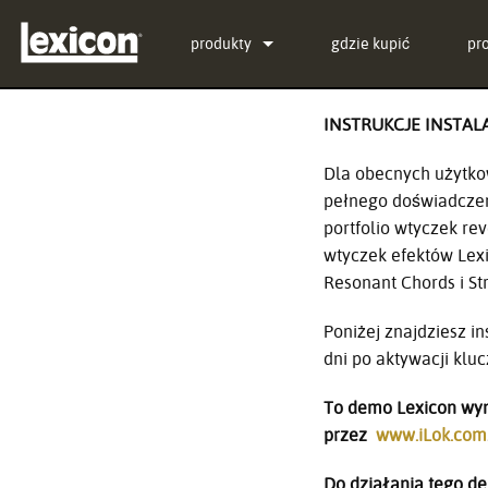
produkty
gdzie kupić
pr
Wtyczki
PCM Total Bundle
INSTRUKCJE INSTAL
Procesory Efektów
PCM Native Reverb Plu
PCM92
Dla obecnych użytko
Kino
PCM Native Effects Plu
PCM96
QLI-32
pełnego doświadczen
portfolio wtyczek re
Wycofane produkty
LXP Native Reverb Plu
PCM96 Surround
BOB-32
wtyczek efektów Lexic
Resonant Chords i St
MPX Native Reverb
PCM96 Surround (digita
Poniżej znajdziesz i
dni po aktywacji kluc
To demo Lexicon wyma
przez
www.iLok.com
Do działania tego dem