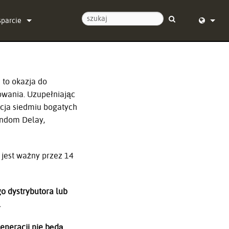
sparcie
ontaktuj się z nami
English (
entrum pomocy 24/7
Deutsch
to okazja do
programowanie
Español
wania. Uzupełniając
acja siedmiu bogatych
programowanie sprzętowe
Français
Random Delay,
obrania
Dansk
warancja
中文
 jest ważny przez 14
jestracja produktu
日本語
o dystrybutora lub
rwis
Nederlan
.
한국어
generacji nie będą