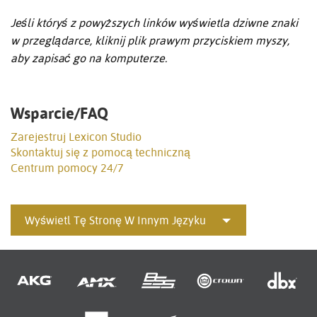
Jeśli któryś z powyższych linków wyświetla dziwne znaki
w przeglądarce, kliknij plik prawym przyciskiem myszy,
aby zapisać go na komputerze.
Wsparcie/FAQ
Zarejestruj Lexicon Studio
Skontaktuj się z pomocą techniczną
Centrum pomocy 24/7
Wyświetl Tę Stronę W Innym Języku