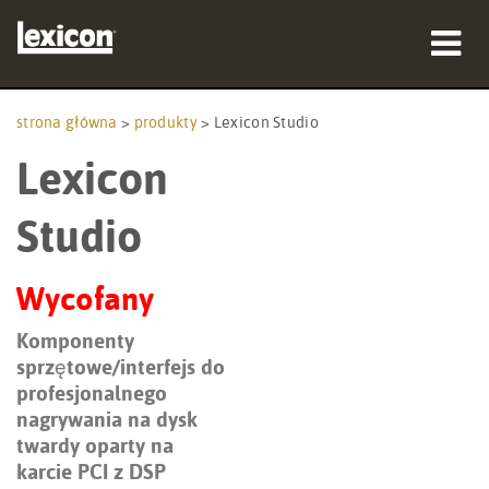
produkty
strona główna
>
produkty
>
Lexicon Studio
Lexicon
gdzie kupić
profesjonaliści
Studio
Studia przypadków
Wycofany
szkolenia
Komponenty
sprzętowe/interfejs do
wsparcie
profesjonalnego
nagrywania na dysk
twardy oparty na
karcie PCI z DSP
Język/Region