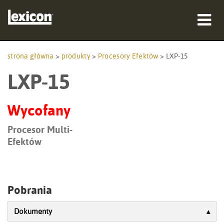
produkty
strona główna
>
produkty
>
Procesory Efektów
>
LXP-15
LXP-15
gdzie kupić
profesjonaliści
Wycofany
Studia przypadków
Procesor Multi-
Efektów
szkolenia
wsparcie
Pobrania
Dokumenty
Język/Region