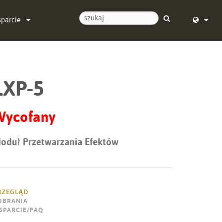
sparcie
ontaktuj się z nami
English (
entrum pomocy 24/7
Deutsch
LXP-5
programowanie
Español
programowanie sprzętowe
Français
Wycofany
obrania
Dansk
oduł Przetwarzania Efektów
warancja
中文
jestracja produktu
日本語
rwis
Nederlan
RZEGLĄD
OBRANIA
한국어
SPARCIE/FAQ