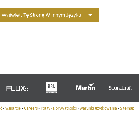
Portuguê
Wyświetl Tę Stronę W Innym Języku
عربي
Ελληνι
עברית
हिन्दी
Bahasa I
Italiano
ខ្មែរ
Polski
ić
•
wsparcie
•
Careers
•
Polityka prywatności
•
warunki użytkowania
•
Sitemap
Svenska
ภาษาไทย