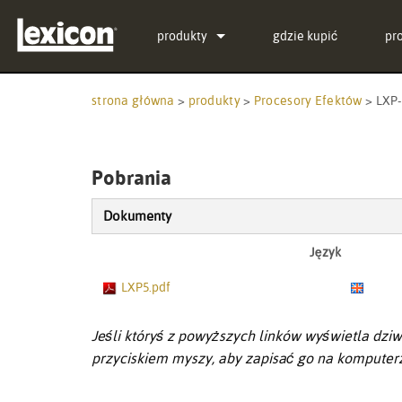
produkty
gdzie kupić
pr
Wtyczki
PCM Total Bundle
strona główna
>
produkty
>
Procesory Efektów
>
LXP-
Procesory Efektów
PCM Native Reverb Plu
PCM92
Kino
PCM Native Effects Plu
PCM96
QLI-32
Pobrania
Wycofane produkty
LXP Native Reverb Plu
PCM96 Surround
BOB-32
Dokumenty
MPX Native Reverb
PCM96 Surround (digita
Język
LXP5.pdf
Jeśli któryś z powyższych linków wyświetla dziw
przyciskiem myszy, aby zapisać go na komputer