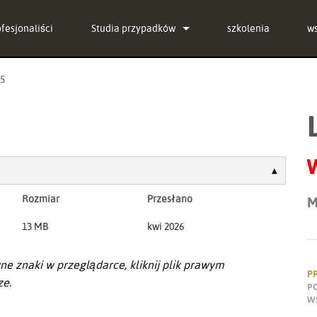
ofesjonaliści
Studia przypadków
szkolenia
w
aktualności
Sk
5
g-in Bundle
C
g-in Bundle
o
g-in Bundle
o
l)
P
Rozmiar
Przesłano
M
G
13 MB
kwi 2026
re
ne znaki w przeglądarce, kliknij plik prawym
Se
P
ze.
P
W