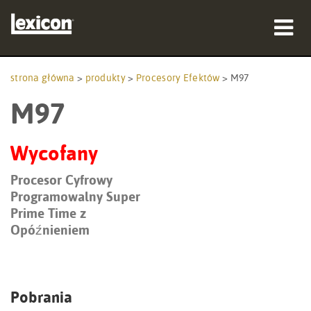
produkty
strona główna
>
produkty
>
Procesory Efektów
>
M97
M97
gdzie kupić
profesjonaliści
Wycofany
Studia przypadków
Procesor Cyfrowy
Programowalny Super
szkolenia
Prime Time z
Opóźnieniem
wsparcie
Pobrania
Język/Region