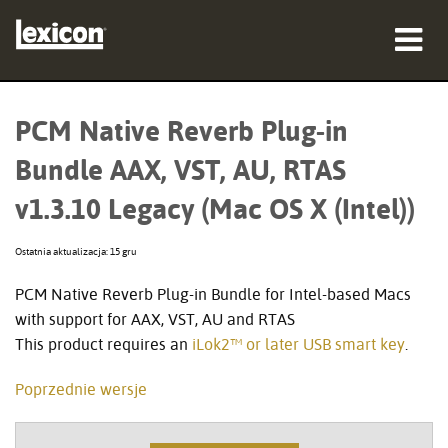
produkty
PCM Native Reverb Plug-in
gdzie kupić
Bundle AAX, VST, AU, RTAS
profesjonaliści
v1.3.10 Legacy (Mac OS X (Intel))
Studia przypadków
Ostatnia aktualizacja: 15 gru
szkolenia
PCM Native Reverb Plug-in Bundle for Intel-based Macs
with support for AAX, VST, AU and RTAS
wsparcie
This product requires an
iLok2™ or later USB smart key
.
Poprzednie wersje
Język/Region