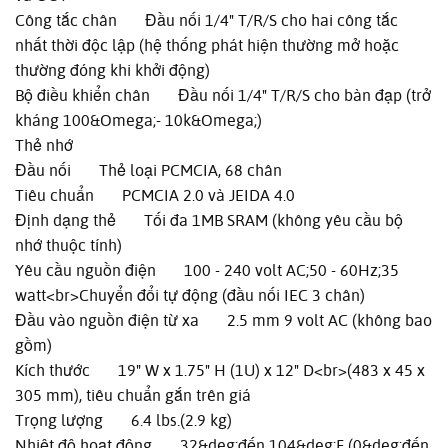
Công tắc chân Đầu nối 1/4" T/R/S cho hai công tắc
nhất thời độc lập (hệ thống phát hiện thường mở hoặc
thường đóng khi khởi động)
Bộ điều khiển chân Đầu nối 1/4" T/R/S cho bàn đạp (trở
kháng 100&Omega;- 10k&Omega;)
Thẻ nhớ
Đầu nối Thẻ loại PCMCIA, 68 chân
Tiêu chuẩn PCMCIA 2.0 và JEIDA 4.0
Định dạng thẻ Tối đa 1MB SRAM (không yêu cầu bộ
nhớ thuộc tính)
Yêu cầu nguồn điện 100 - 240 volt AC;50 - 60Hz;35
watt<br>Chuyển đổi tự động (đầu nối IEC 3 chân)
Đầu vào nguồn điện từ xa 2.5 mm 9 volt AC (không bao
gồm)
Kích thước 19" W x 1.75" H (1U) x 12" D<br>(483 x 45 x
305 mm), tiêu chuẩn gắn trên giá
Trọng lượng 6.4 lbs.(2.9 kg)
Nhiệt độ hoạt động 32&deg;đến 104&deg;F (0&deg;đến