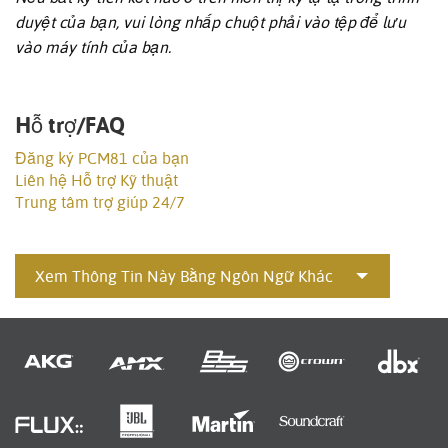
duyệt của bạn, vui lòng nhấp chuột phải vào tệp để lưu
vào máy tính của bạn.
Hỗ trợ/FAQ
Đăng ký PCM81 của bạn
Liên hệ Hỗ trợ Kỹ thuật
Trung tâm trợ giúp 24/7
Xem Thông Tin Này Bằng Ngôn Ngữ Khác