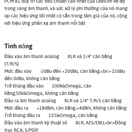
PCM 81 duy trì các tiêu chuẩn cao nhất của Lexicon về độ
trong sáng âm thanh, và sức xử lý phi thường của nó mang
lại các hiệu ứng tốt nhất có sẵn trong tầm giá của nó, cộng
với hiệu ứng phản xạ âm thanh nổi bật.
Tính năng
Đầu vào âm thanh analog XLR và 1/4" cân bằng
(T/R/S)
Mức đầu vào -2dBu đến +20dBu, cân bằng;<br>-22dBu
đến 0dBu, không cân bằng
Trở kháng đầu vào 100k&Omega;, cân
bằng;50k&Omega;, không cân bằng
Đầu ra âm thanh analog XLR và 1/4" T/R/S cân bằng
Mức đầu ra +18dBm, cân bằng;+4dBm, không cân bằng
Trở kháng đầu ra 125&Omega;, cân bằng
Đầu vào âm thanh kỹ thuật số XLR, AES/EBU;<br>Đồng
trục RCA, S/PDIF