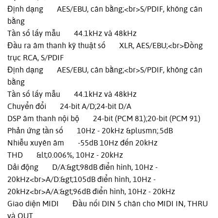
Định dạng AES/EBU, cân bằng;<br>S/PDIF, không cân
bằng
Tần số lấy mẫu 44.1kHz và 48kHz
Đầu ra âm thanh kỹ thuật số XLR, AES/EBU;<br>Đồng
trục RCA, S/PDIF
Định dạng AES/EBU, cân bằng;<br>S/PDIF, không cân
bằng
Tần số lấy mẫu 44.1kHz và 48kHz
Chuyển đổi 24-bit A/D;24-bit D/A
DSP âm thanh nội bộ 24-bit (PCM 81);20-bit (PCM 91)
Phản ứng tần số 10Hz - 20kHz &plusmn;.5dB
Nhiễu xuyên âm -55dB 10Hz đến 20kHz
THD &lt;0.006%, 10Hz - 20kHz
Dải động D/A:&gt;98dB điển hình, 10Hz -
20kHz<br>A/D:&gt;105dB điển hình, 10Hz -
20kHz<br>A/A:&gt;96dB điển hình, 10Hz - 20kHz
Giao diện MIDI Đầu nối DIN 5 chân cho MIDI IN, THRU
và OUT