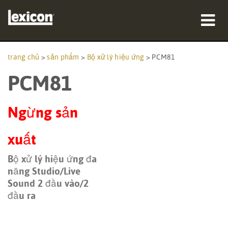
sản phẩm
trang chủ
>
sản phẩm
>
Bộ xử lý hiệu ứng
>
PCM81
PCM81
nơi mua
chuyên gia
Ngừng sản
Nghiên cứu trường hợp
xuất
đào tạo
Bộ xử lý hiệu ứng đa
năng Studio/Live
hỗ trợ
Sound 2 đầu vào/2
đầu ra
Ngôn ngữ/Khu vực