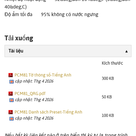
40&deg;C)
Độ ẩm tối đa 95% không có nước ngưng
Tải xuống
Tài liệu
Kích thước
PCM81 Tờ thông số-Tiếng Anh
300 KB
cập nhật: Thg 4 2026
PCM81_QRG.pdf
50 KB
cập nhật: Thg 4 2026
PCM81 Danh sách Preset-Tiếng Anh
100 KB
cập nhật: Thg 4 2026
Nếu bất kỳ liên kết nào ở trên hiển thị ký tự lạ trong trình