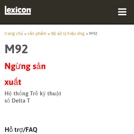
sản phẩm
trang chủ
>
sản phẩm
>
Bộ xử lý hiệu ứng
>
M92
M92
nơi mua
chuyên gia
Ngừng sản
Nghiên cứu trường hợp
xuất
đào tạo
Hệ thống Trễ kỹ thuật
số Delta T
hỗ trợ
Hỗ trợ/FAQ
Ngôn ngữ/Khu vực