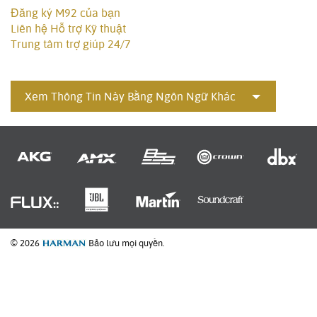
Đăng ký M92 của bạn
Liên hệ Hỗ trợ Kỹ thuật
Trung tâm trợ giúp 24/7
Xem Thông Tin Này Bằng Ngôn Ngữ Khác
© 2026
Bảo lưu mọi quyền.