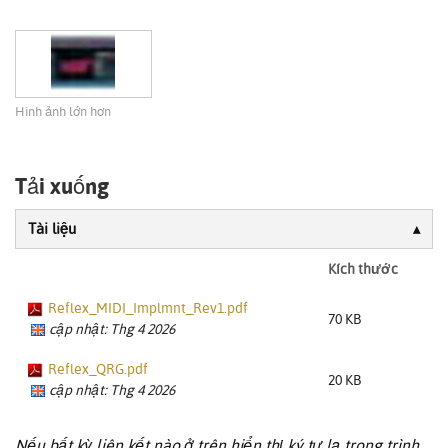
Hình ảnh lớn hơn
Tải xuống
Tài liệu
Kích thước
Reflex_MIDI_Implmnt_Rev1.pdf
70 KB
cập nhật: Thg 4 2026
Reflex_QRG.pdf
20 KB
cập nhật: Thg 4 2026
Nếu bất kỳ liên kết nào ở trên hiển thị ký tự lạ trong trình