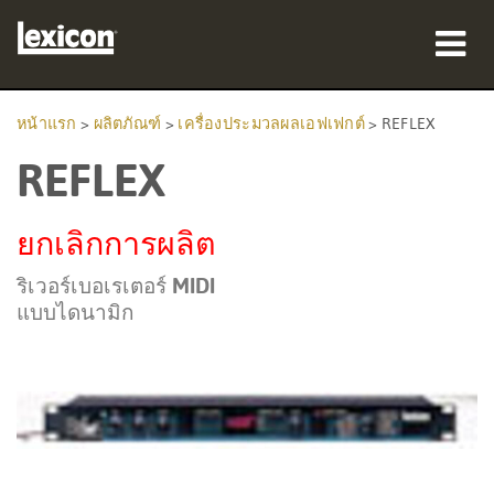
ผลิตภัณฑ์
หน้าแรก
>
ผลิตภัณฑ์
>
เครื่องประมวลผลเอฟเฟกต์
>
REFLEX
REFLEX
ที่ซื้อสินค้า
มืออาชีพ
ยกเลิกการผลิต
กรณีศึกษา
ริเวอร์เบอเรเตอร์ MIDI
แบบไดนามิก
การฝึกอบรม
การสนับสนุน
ภาษา/ภูมิภาค