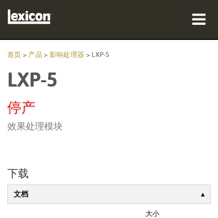
产品
首页
>
产品
>
影响处理器
>
LXP-5
LXP-5
哪里购买
专业人士
停产
案例研究
效果处理模块
培训
支持
下载
文档
语言/地区
大小