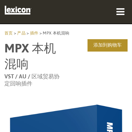
产品
首页
>
产品
>
插件
>
MPX 本机混响
MPX 本机
哪里购买
添加到购物车
专业人士
混响
案例研究
VST / AU / 区域贸易协
定回响插件
培训
支持
语言/地区