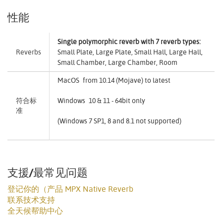
性能
Single polymorphic reverb with 7 reverb types:
Reverbs
Small Plate, Large Plate, Small Hall, Large Hall,
Small Chamber, Large Chamber, Room
MacOS from 10.14 (Mojave) to latest
符合标
Windows 10 & 11 - 64bit only
准
(Windows 7 SP1, 8 and 8.1 not supported)
支援/最常见问题
登记你的（产品 MPX Native Reverb
联系技术支持
全天候帮助中心