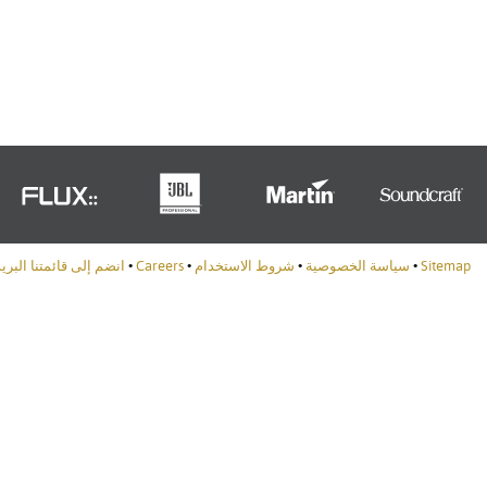
Portuguê
عربي
Ελληνι
עברית
हिन्दी
Bahasa I
Sitemap
•
سياسة الخصوصية
•
شروط الاستخدام
•
Careers
•
انضم إلى قائمتنا البري
Italiano
ខ្មែរ
Polski
Svenska
ภาษาไทย