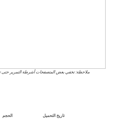
Portuguê
عربي
Ελληνι
עברית
हिन्दी
Bahasa I
ملاحظة: تخفي بعض المتصفحات أشرطة التمرير حتى تبدأ
Italiano
ខ្មែរ
Polski
Svenska
تاريخ التحميل
الحجم
ภาษาไทย