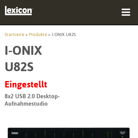
Produkte
Startseite
>
Produkte
>
I-ONIX U82S
I-ONIX
Wo zu kaufen
Profis
U82S
Fallstudien
Eingestellt
Schulungen
8x2 USB 2.0 Desktop-
Aufnahmestudio
Support
Sprache/Region