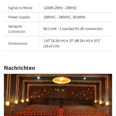
Signal to Noise
110dB (20Hz - 20kHz)
Power Supply
100VAC - 240VAC, 50/60Hz
Network
BLU link - 2 stacked RJ-45 connectors
Connector
1.67" (4.24 cm) x 19" (48.26 cm) x 10.5"
Dimensions
(26.67 cm)
Nachrichten