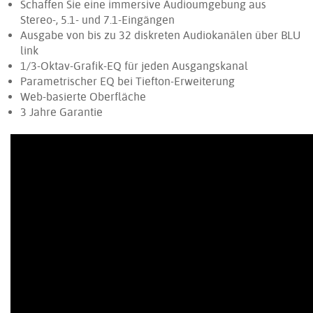
Schaffen Sie eine immersive Audioumgebung aus
Stereo-, 5.1- und 7.1-Eingängen
Ausgabe von bis zu 32 diskreten Audiokanälen über BLU
link
1/3-Oktav-Grafik-EQ für jeden Ausgangskanal
Parametrischer EQ bei Tiefton-Erweiterung
Web-basierte Oberfläche
3 Jahre Garantie