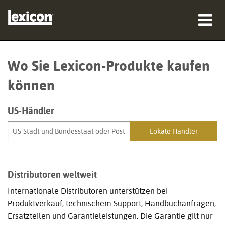
Produkte
Wo Sie Lexicon-Produkte kaufen
Wo zu kaufen
können
Profis
US-Händler
Fallstudien
Schulungen
Support
Distributoren weltweit
Internationale Distributoren unterstützen bei
Produktverkauf, technischem Support, Handbuchanfragen,
Ersatzteilen und Garantieleistungen. Die Garantie gilt nur
Sprache/Region