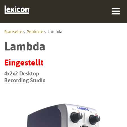
Produkte
Startseite
>
Produkte
>
Lambda
Lambda
Wo zu kaufen
Profis
Eingestellt
Fallstudien
4x2x2 Desktop
Recording Studio
Schulungen
Support
Sprache/Region