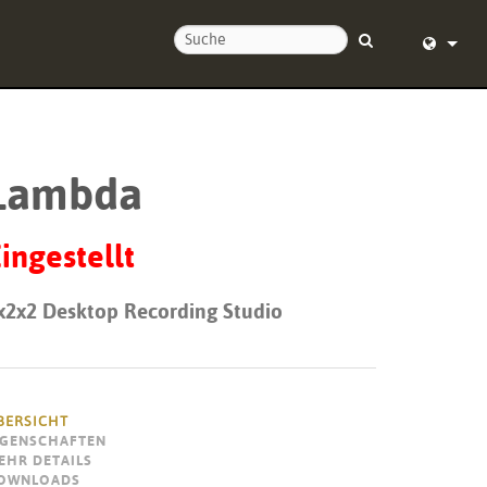
ie uns
English (
nd um die Uhr
Deutsch
Lambda
Español
Français
ingestellt
Dansk
x2x2 Desktop Recording Studio
中文
ierung
日本語
Nederlan
BERSICHT
IGENSCHAFTEN
한국어
EHR DETAILS
OWNLOADS