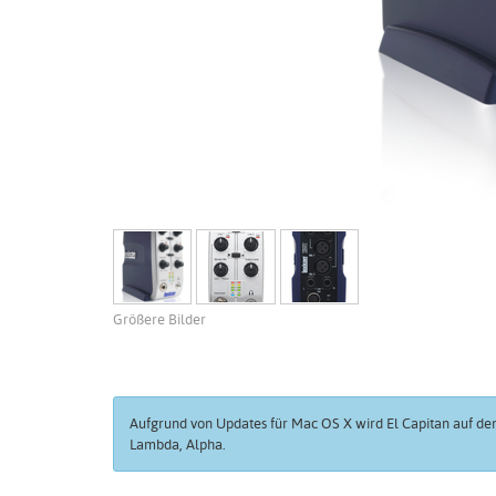
Größere Bilder
Aufgrund von Updates für Mac OS X wird El Capitan auf de
Lambda, Alpha.