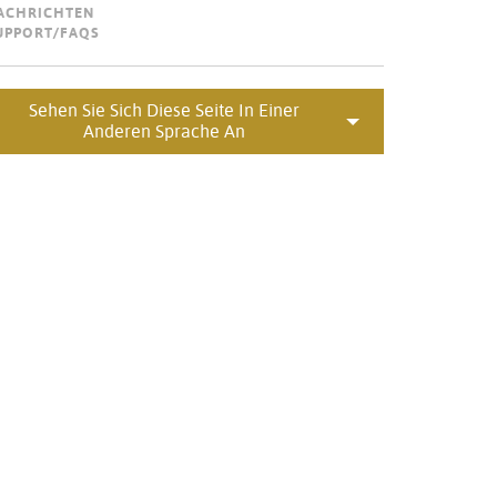
ACHRICHTEN
Portuguê
UPPORT/FAQS
عربي
Ελληνι
Sehen Sie Sich Diese Seite In Einer
Anderen Sprache An
עברית
हिन्दी
Bahasa I
Italiano
ខ្មែរ
Polski
Svenska
ภาษาไทย