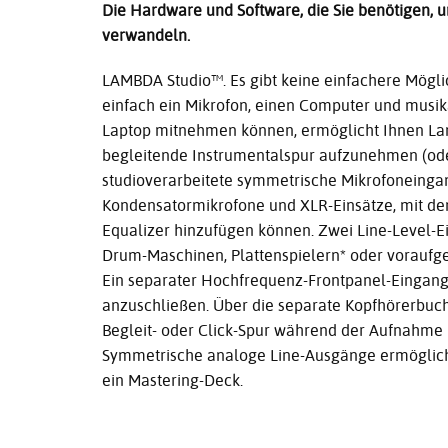
Die Hardware und Software, die Sie benötigen, 
verwandeln.
LAMBDA Studio™. Es gibt keine einfachere Mögli
einfach ein Mikrofon, einen Computer und musikal
Laptop mitnehmen können, ermöglicht Ihnen Lam
begleitende Instrumentalspur aufzunehmen (oder
studioverarbeitete symmetrische Mikrofoneinga
Kondensatormikrofone und XLR-Einsätze, mit de
Equalizer hinzufügen können. Zwei Line-Level-
Drum-Maschinen, Plattenspielern* oder voraufg
Ein separater Hochfrequenz-Frontpanel-Eingang e
anzuschließen. Über die separate Kopfhörerbuc
Begleit- oder Click-Spur während der Aufnahme
Symmetrische analoge Line-Ausgänge ermöglich
ein Mastering-Deck.