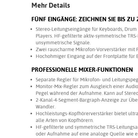
Mehr Details
FÜNF EINGÄNGE: ZEICHNEN SIE BIS ZU 
Stereo-Leitungseingänge für Keyboards, Drum
Players. HF-gefilterte aktiv-symmetrische TR
unsymmetrische Signale.
Zwei rauscharme Mikrofon-Vorverstärker mit 
Hochohmiger Eingang auf der Frontplatte für E
PROFESSIONELLE MIXER-FUNKTIONEN
Separate Regler für Mikrofon- und Leitungspeg
Monitor-Mix-Regler zum Ausgleich einer Audi
Pegel während der Aufnahme. Kann auf Stere
2-Kanal-4-Segment-Bargraph-Anzeige zur Über
Wandler.
Hochleistungs-Kopfhörerverstärker bietet ultra
alle Arten von Kopfhörern.
HF-gefilterte und symmetrische TRS-Leitungs
oder Aufnahme auf eine analoge Quelle wie ei