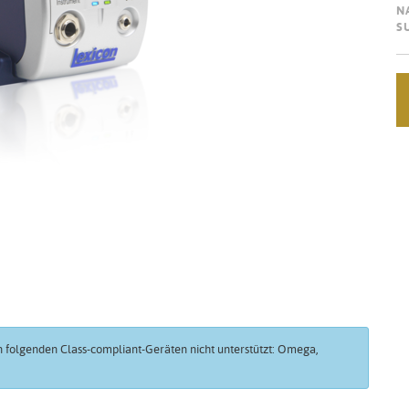
N
S
n folgenden Class-compliant-Geräten nicht unterstützt: Omega,