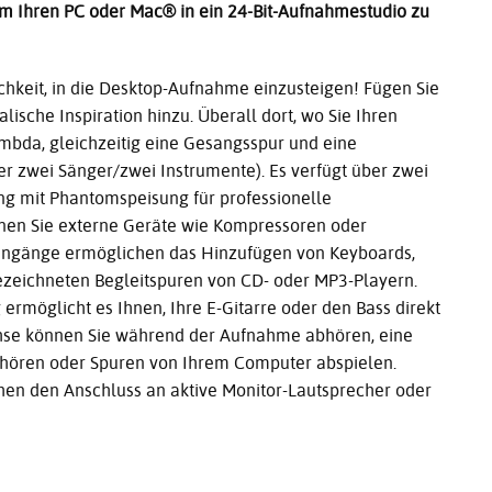
um Ihren PC oder Mac® in ein 24-Bit-Aufnahmestudio zu
chkeit, in die Desktop-Aufnahme einzusteigen! Fügen Sie
ische Inspiration hinzu. Überall dort, wo Sie Ihren
bda, gleichzeitig eine Gesangsspur und eine
 zwei Sänger/zwei Instrumente). Es verfügt über zwei
ng mit Phantomspeisung für professionelle
nen Sie externe Geräte wie Kompressoren oder
Eingänge ermöglichen das Hinzufügen von Keyboards,
ezeichneten Begleitspuren von CD- oder MP3-Playern.
rmöglicht es Ihnen, Ihre E-Gitarre oder den Bass direkt
hse können Sie während der Aufnahme abhören, eine
 hören oder Spuren von Ihrem Computer abspielen.
en den Anschluss an aktive Monitor-Lautsprecher oder