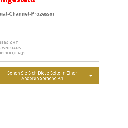
Portuguê
ual-Channel-Prozessor
عربي
Ελληνι
עברית
BERSICHT
OWNLOADS
हिन्दी
UPPORT/FAQS
Bahasa I
Italiano
Sehen Sie Sich Diese Seite In Einer
Anderen Sprache An
ខ្មែរ
Polski
Svenska
ภาษาไทย