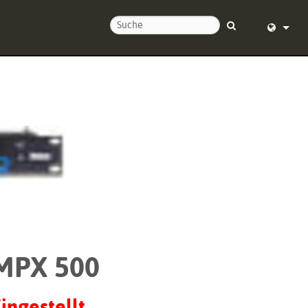
ie uns
English (
nd um die Uhr
Deutsch
Español
Français
Dansk
中文
ierung
日本語
MPX 500
Nederlan
한국어
ingestellt