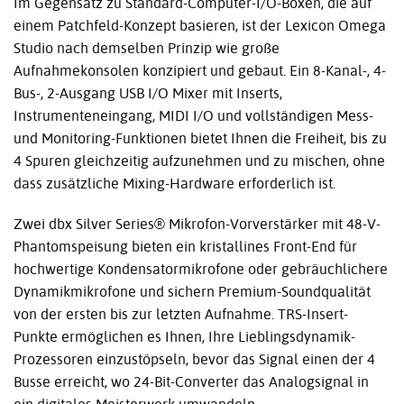
Im Gegensatz zu Standard-Computer-I/O-Boxen, die auf
einem Patchfeld-Konzept basieren, ist der Lexicon Omega
Studio nach demselben Prinzip wie große
Aufnahmekonsolen konzipiert und gebaut. Ein 8-Kanal-, 4-
Bus-, 2-Ausgang USB I/O Mixer mit Inserts,
Instrumenteneingang, MIDI I/O und vollständigen Mess-
und Monitoring-Funktionen bietet Ihnen die Freiheit, bis zu
4 Spuren gleichzeitig aufzunehmen und zu mischen, ohne
dass zusätzliche Mixing-Hardware erforderlich ist.
Zwei dbx Silver Series® Mikrofon-Vorverstärker mit 48-V-
Phantomspeisung bieten ein kristallines Front-End für
hochwertige Kondensatormikrofone oder gebräuchlichere
Dynamikmikrofone und sichern Premium-Soundqualität
von der ersten bis zur letzten Aufnahme. TRS-Insert-
Punkte ermöglichen es Ihnen, Ihre Lieblingsdynamik-
Prozessoren einzustöpseln, bevor das Signal einen der 4
Busse erreicht, wo 24-Bit-Converter das Analogsignal in