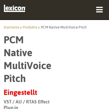
Produkte
Startseite
>
Produkte
>
PCM Native MultiVoice Pitch
PCM
Wo zu kaufen
Profis
Native
Fallstudien
MultiVoice
Schulungen
Pitch
Support
Eingestellt
VST / AU / RTAS Effect
Sprache/Region
Plug-in