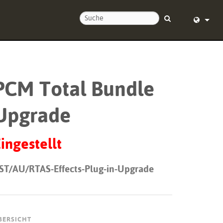
ie uns
English (
nd um die Uhr
Deutsch
PCM Total Bundle
Español
Upgrade
Français
Dansk
ingestellt
中文
ST/AU/RTAS-Effects-Plug-in-Upgrade
ierung
日本語
Nederlan
한국어
BERSICHT