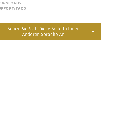
OWNLOADS
Portuguê
UPPORT/FAQS
عربي
Ελληνι
Sehen Sie Sich Diese Seite In Einer
Anderen Sprache An
עברית
हिन्दी
Bahasa I
Italiano
ខ្មែរ
Polski
Svenska
ภาษาไทย