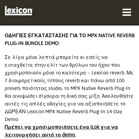
προϊόντα
ΟΔΗΓΙΕΣ ΕΓΚΑΤΆΣΤΑΣΗΣ ΓΙΑ ΤΟ MPX NATIVE REVERB
PLUG-IN BUNDLE DEMO:
πού να αγοράσετε
Σε λίγα μόνο λεπτά μπορείτε κι εσείς να
επαγγελματίες
ενταχθείτε στην ελίτ των θρύλων του ήχου που
χρησιμοποιούν μόνο το καλύτερο -- Lexicon reverb. Με
Μελέτες περίπτωσης
7 διαφορετικούς τύπους reverb και πάνω από 100
presets ποιότητας studio, το MPX Native Reverb Plug-In
εκπαίδευση
θα ανυψώσει σίγουρα τη δική σας μίξη. Ακολουθήστε
αυτές τις απλές οδηγίες για να αξιοποιήσετε το
υποστήριξη
ΔΩΡΕΆΝ Lexicon MPX Native Reverb Plug-In 14-Day
Demo.
Πρέπει να χρησιμοποιήσετε ένα iLok για να
λειτουργήσει αυτό το demo.
Γλώσσα/Περιοχή