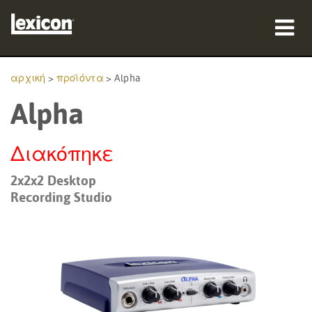
προϊόντα
αρχική
>
προϊόντα
>
Alpha
Alpha
πού να αγοράσετε
επαγγελματίες
Διακόπηκε
Μελέτες περίπτωσης
2x2x2 Desktop
Recording Studio
εκπαίδευση
υποστήριξη
Γλώσσα/Περιοχή