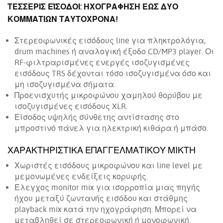
ΤΕΣΣΕΡΙΣ ΕΊΣΟΔΟΙ: ΗΧΟΓΡΑΦΗΣΗ ΕΩΣ ΔΥΟ
ΚΟΜΜΑΤΙΩΝ ΤΑΥΤΟΧΡΟΝΑ!
Στερεοφωνικές εισόδους line για πληκτρολόγια,
drum machines ή αναλογική έξοδο CD/MP3 player. Οι
RF-φιλτραρισμένες ενεργές ισοζυγισμένες
εισόδους TRS δέχονται τόσο ισοζυγισμένα όσο και
μη ισοζυγισμένα σήματα.
Προενισχυτής μικροφώνου χαμηλού θορύβου με
ισοζυγισμένες εισόδους XLR.
Είσοδος υψηλής σύνθετης αντίστασης στο
μπροστινό πάνελ για ηλεκτρική κιθάρα ή μπάσο.
ΧΑΡΑΚΤΗΡΙΣΤΙΚΑ ΕΠΑΓΓΕΛΜΑΤΙΚΟΥ ΜΙΚΤΗ
Χωριστές εισόδους μικροφώνου και line level με
μεμονωμένες ενδείξεις κορυφής.
Έλεγχος monitor mix για ισορροπία μιας πηγής
ήχου μεταξύ ζωντανής εισόδου και στάθμης
playback mix κατά την ηχογράφηση. Μπορεί να
μεταβληθεί σε στερεοφωνική ή μονοφωνική.