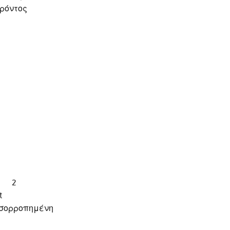
ρόντος
οι 2
t
ισορροπημένη