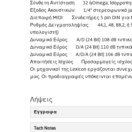
Σύνθετη Αντίσταση 32 &Omega; Ισορροπημ
Έξοδος Ακουστικών: 1/4" στερεοφωνικό j
Διεπαφή MIDI: Συνδετήρες 5 pin DIN για MI
Ρυθμός Δειγματοληψίας: 44,1, 48, 88,2, ή 
υπολογιστή)
Δυναμικό Εύρος: A/D (24 Bit) 108 dB τυπικά,
Δυναμικό Εύρος D/A (24 Bit) 110 dB τυπικά, 
Δυναμικό Εύρος A/D/A (24 Bit) 106 dB τυπικά
Απαιτήσεις Ισχύος Προσαρμογείς ισχύος δια
Οι μηχανικοί της Lexicon εργάζονται συνεχ
μας. Οι προδιαγραφές υπόκεινται επομέν
Λήψεις
Έγγραφα
Tech Notes