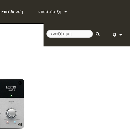
εκπαίδευση
υποστήριξη
Επικοινωνήστε μαζί μας
Κέντρο βοήθειας 24/7
λογισμικό
English (
firmware
Deutsch
Λήψεις
Español
Εγγύηση
Français
εγγραφή προϊόντος
Dansk
Υπηρεσία
中文
日本語