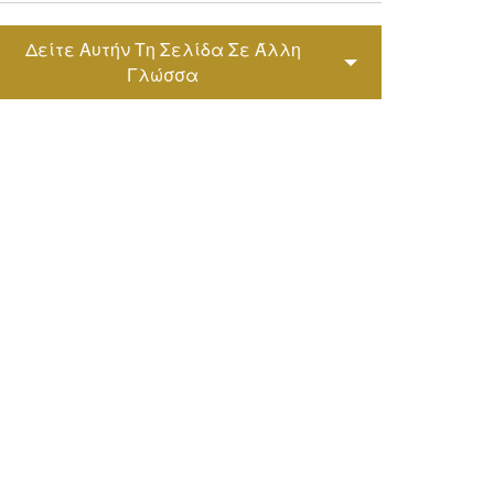
Svenska
Δείτε Αυτήν Τη Σελίδα Σε Άλλη
ภาษาไทย
Γλώσσα
Türkçe
Tiếng Việ
Português