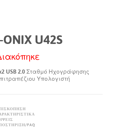
Nederlan
한국어
Portuguê
I-ONIX U42S
عربي
Ελληνι
Διακόπηκε
עברית
x2 USB 2.0 Σταθμό Ηχογράφησης
हिन्दी
πιτραπέζιου Υπολογιστή
Bahasa I
Italiano
ΠΙΣΚΌΠΗΣΗ
ខ្មែរ
ΑΡΑΚΤΗΡΙΣΤΙΚΆ
ΉΨΕΙΣ
Polski
ΠΟΣΤΉΡΙΞΗ/FAQ