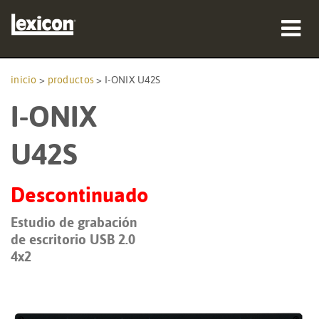
productos
inicio
>
productos
>
I-ONIX U42S
I-ONIX
dónde comprar
profesionales
U42S
Casos de estudio
Descontinuado
capacitación
Estudio de grabación
de escritorio USB 2.0
soporte
4x2
Idioma/Región