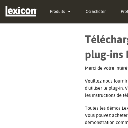
Produits
Où acheter
Pro
Plug-ins
PCM Total Bundle
Téléchar
Processeurs d'effets
PCM Native Reverb Plu
PCM92
plug-ins
Cinéma
PCM Native Effects Plu
PCM96
QLI-32
Produits arrêtés
LXP Native Reverb Plug
PCM96 Surround
BOB-32
Merci de votre intérê
MPX Native Reverb
PCM96 Surround (digita
Veuillez nous fourni
d'utiliser le plug-in
les instructions de t
Toutes les démos Lex
Vous pouvez acheter 
démonstration commen