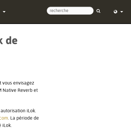
ntacter
English (
k de
d’aide 24/7
Deutsch
l
Español
re
Français
argements
Dansk
t vous envisagez
e
中文
CM Native Reverb et
trement du produit
日本語
autorisation iLok.
Nederlan
.com
. La période de
한국어
 iLok.