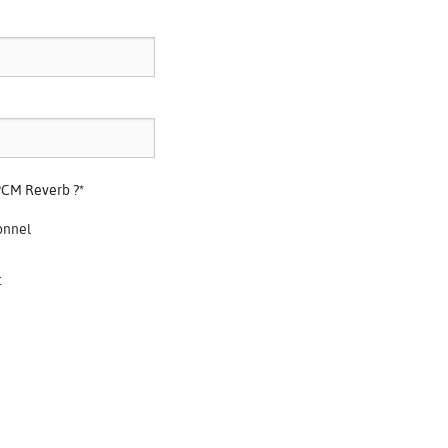
 PCM Reverb ?
*
onnel
t