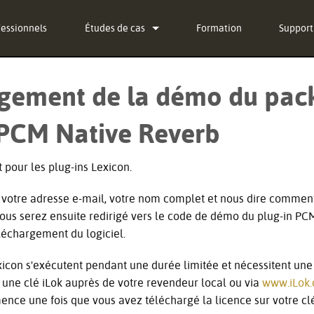
fessionnels
Études de cas
Formation
Support
News
Nous co
gement de la démo du pac
g-in Bundle
Centre 
 PCM Native Reverb
g-in Bundle
Logicie
-in Bundle
Firmwa
t pour les plug-ins Lexicon.
l)
Téléch
r votre adresse e-mail, votre nom complet et nous dire commen
Garanti
. Vous serez ensuite redirigé vers le code de démo du plug-in P
éléchargement du logiciel.
Enregis
icon s'exécutent pendant une durée limitée et nécessitent une 
Service
une clé iLok auprès de votre revendeur local ou via
www.iLok
ce une fois que vous avez téléchargé la licence sur votre clé