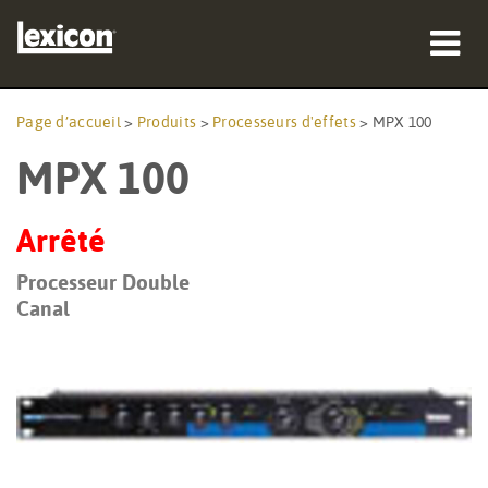
Produits
Page d’accueil
>
Produits
>
Processeurs d'effets
>
MPX 100
MPX 100
Où acheter
Professionnels
Arrêté
Études de cas
Processeur Double
Canal
Formation
Support
Langue/Région