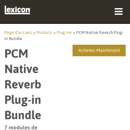
Produits
Page d’accueil
>
Produits
>
Plug-ins
>
PCM Native Reverb Plug-
in Bundle
Où acheter
PCM
Achetez Maintenant
Professionnels
Native
Études de cas
Reverb
Formation
Plug-in
Support
Bundle
7 modules de
Langue/Région