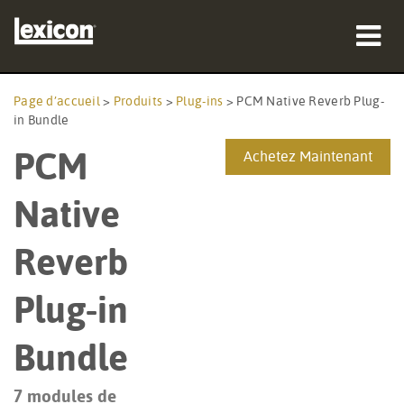
Produits
Page d’accueil
>
Produits
>
Plug-ins
>
PCM Native Reverb Plug-
in Bundle
Où acheter
PCM
Achetez Maintenant
Professionnels
Native
Études de cas
Reverb
Formation
Plug-in
Support
Bundle
7 modules de
Langue/Région